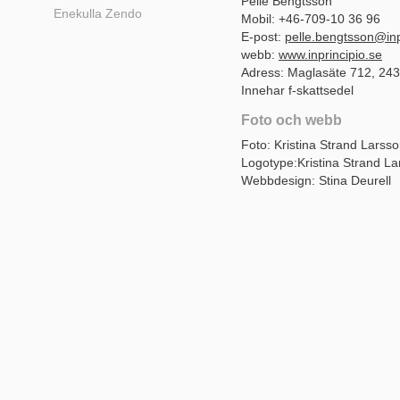
Pelle Bengtsson
Enekulla Zendo
Mobil: +46-709-10 36 96
E-post:
pelle.bengtsson@inp
webb:
www.inprincipio.se
Adress: Maglasäte 712, 24
Innehar f-skattsedel
Foto och webb
Foto: Kristina Strand Larsso
Logotype:Kristina Strand L
Webbdesign: Stina Deurell