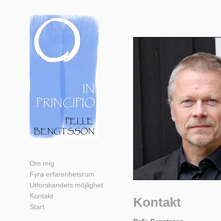
Om mig
Fyra erfarenhetsrum
Utforskandets möjlighet
Kontakt
Kontakt
Start